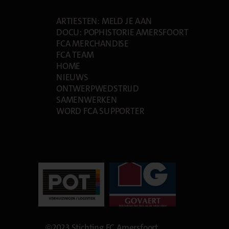
PAGES
ARTIESTEN: MELD JE AAN
DOCU: POPHISTORIE AMERSFOORT
FCA MERCHANDISE
FCA TEAM
HOME
NIEUWS
ONTWERPWEDSTRIJD
SAMENWERKEN
WORD FCA SUPPORTER
©2023 Stichting FC Amersfoort