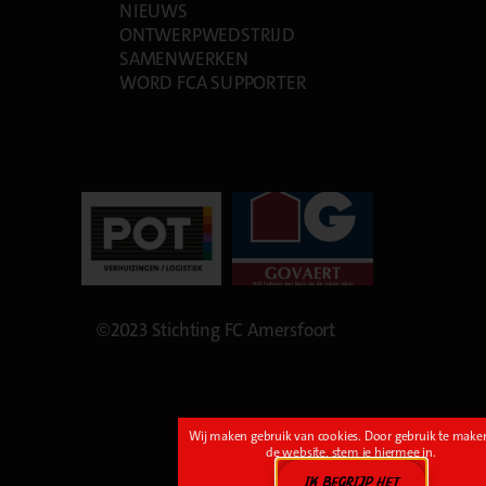
NIEUWS
ONTWERPWEDSTRIJD
SAMENWERKEN
WORD FCA SUPPORTER
©2023 Stichting FC Amersfoort
Wij maken gebruik van cookies. Door gebruik te make
de website, stem je hiermee in.
IK BEGRIJP HET