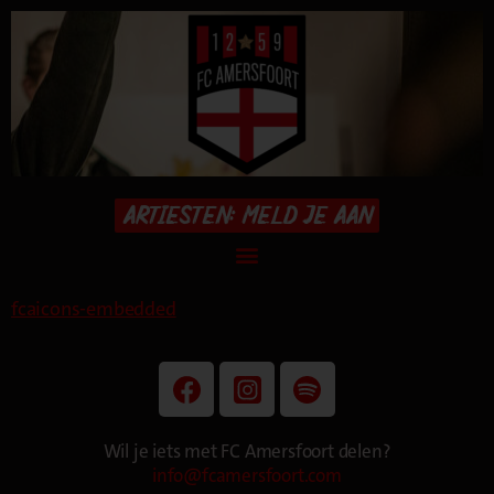
ARTIESTEN: MELD JE AAN
fcaicons-embedded
Wil je iets met FC Amersfoort delen?
info@fcamersfoort.com